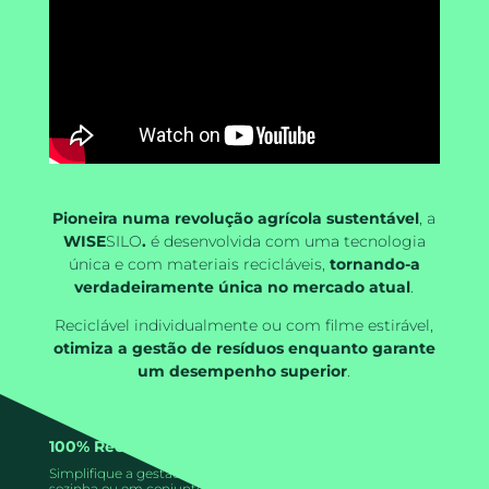
Pioneira numa revolução agrícola sustentável
, a
WISE
SILO
.
é desenvolvida com uma tecnologia
única e com materiais recicláveis,
tornando-a
verdadeiramente única no mercado atual
.
Reciclável individualmente ou com filme estirável,
otimiza a gestão de resíduos enquanto garante
um desempenho superior
.
100% Reciclável
Simplifique a gestão de resíduos ao reciclar a Wisesilo
sozinha ou em conjunto com os filmes estiráveis agrícolas.