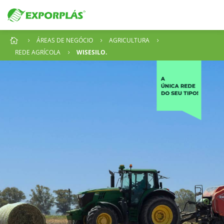
ÁREAS DE NEGÓCIO
AGRICULTURA

5
5
5
REDE AGRÍCOLA
WISESILO.
5