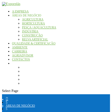
A EMPRESA
ÁREAS DE NEGÓCIO
AGRICULTURA
HORTICULTURA
PESCA / AQUACULTURA
INDÚSTRIA
CONSTRUÇÃO
RELVA ARTIFICIAL
QUALIDADE & CERTIFICAÇÃO
AMBIENTE
CARREIRA
AGRIADVISOR
CONTACTOS
Select Page

5
ÁREAS DE NEGÓCIO
5