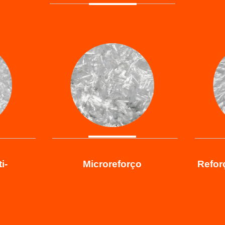
i-
Microreforço
Reforç