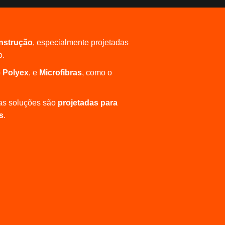
onstrução
, especialmente projetadas
o.
o
Polyex
, e
Microfibras
, como o
sas soluções são
projetadas para
s
.