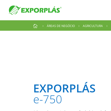

ÁREAS DE NEGÓCIO
AGRICULTURA
5
5
5
EXPORPLÁS
e-750