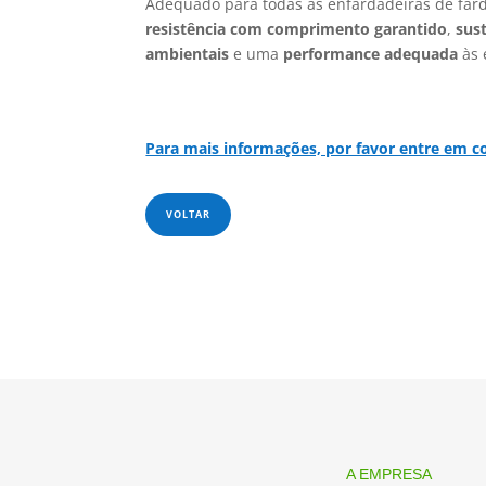
Adequado para todas as enfardadeiras de far
resistência com comprimento garantido
,
sus
ambientais
e uma
performance adequada
às 
Para mais informações, por favor entre em c
VOLTAR
A EMPRESA