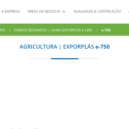
A EMPRESA
ÁREAS DE NEGÓCIO
QUALIDADE & CERTIFICAÇÃO
FIO
FARDOS REDONDOS | GAMA EXPORPLÁS E-LINE
e-750
5
5
AGRICULTURA | EXPORPLÁS
e-750