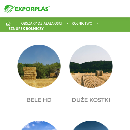
OBSZARY DZIAŁALNOŚCI
ROLNICTWO

5
5
5
SZNUREK ROLNICZY
BELE HD
DUŻE KOSTKI