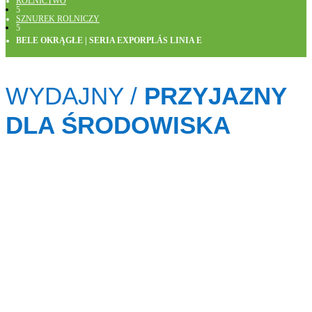
ROLNICTWO
5
SZNUREK ROLNICZY
5
BELE OKRĄGŁE | SERIA EXPORPLÁS LINIA E
WYDAJNY /
PRZYJAZNY
DLA ŚRODOWISKA