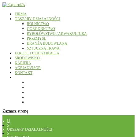
FIRMA
OBSZARY DZIAŁALNOŚCI
ROLNICTWO
OGRODNICTWO
RYBOŁÓWSTWO / AKWAKULTURA
PRZEMYSŁ
BRANŻA BUDOWLANA
SZTUCZNA TRAWA
JAKOŚĆ I CERTYFIKACJA
ŚRODOWISKO
KARIERA
AGRIADVISOR
KONTAKT
Zaznacz stronę

5
OBSZARY DZIAŁALNOŚCI
5