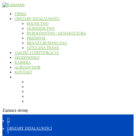
FIRMA
OBSZARY DZIAŁALNOŚCI
ROLNICTWO
OGRODNICTWO
RYBOŁÓWSTWO / AKWAKULTURA
PRZEMYSŁ
BRANŻA BUDOWLANA
SZTUCZNA TRAWA
JAKOŚĆ I CERTYFIKACJA
ŚRODOWISKO
KARIERA
AGRIADVISOR
KONTAKT
Zaznacz stronę

5
OBSZARY DZIAŁALNOŚCI
5