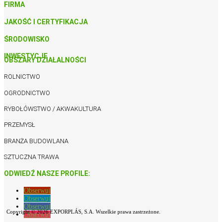
FIRMA
JAKOŚĆ I CERTYFIKACJA
ŚRODOWISKO
INWESTYCJE
OBSZARY DZIAŁALNOŚCI
ROLNICTWO
OGRODNICTWO
RYBOŁÓWSTWO / AKWAKULTURA
PRZEMYSŁ
BRANŻA BUDOWLANA
SZTUCZNA TRAWA
ODWIEDŹ NASZE PROFILE:
Obserwuj
Obserwuj
Obserwuj
Copyright © 2026 EXPORPLÁS, S.A. Wszelkie prawa zastrzeżone.
Obserwuj