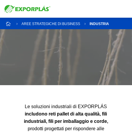

AREE STRATEGICHE DI BUSINESS
INDUSTRIA
5
5
Video
Player
Le soluzioni industriali di EXPORPLÁS
includono reti pallet di alta qualità, fili
industriali, fili per imballaggio e corde,
prodotti progettati per rispondere alle