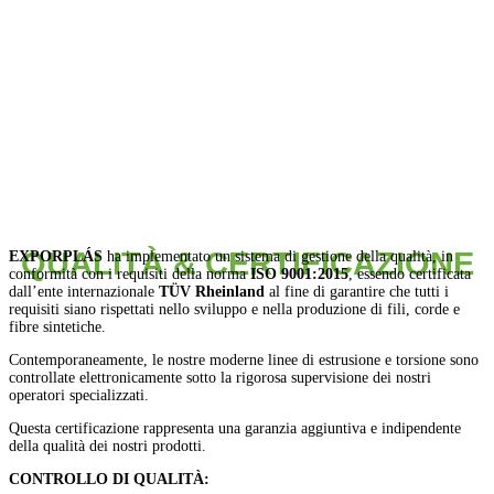
QUALITÀ & CERTIFICAZIONE
EXPORPLÁS
ha implementato un sistema di gestione della qualità, in
conformità con i requisiti della norma
ISO 9001:2015
, essendo certificata
dall’ente internazionale
TÜV Rheinland
al fine di garantire che tutti i
requisiti siano rispettati nello sviluppo e nella produzione di fili, corde e
fibre sintetiche.
Contemporaneamente, le nostre moderne linee di estrusione e torsione sono
controllate elettronicamente sotto la rigorosa supervisione dei nostri
operatori specializzati.
Questa certificazione rappresenta una garanzia aggiuntiva e indipendente
della qualità dei nostri prodotti.
CONTROLLO DI QUALITÀ: