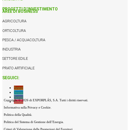
PROGETTI D’INVESTIMENTO
AREE DI BUSINESS
AGRICOLTURA
ORTICOLTURA
PESCA / ACQUACOLTURA
INDUSTRIA
SETTORE EDILE
PRATO ARTIFICIALE
SEGUICI:
Segui
Segui
Segui
Copyright © 2026 di EXPORPLÁS, S.A. Tutti i diritti riservati.
Segui
Informativa sulla Privacy e Cookie.
Politica della Qualità.
Politica del Sistema di Gestione dell’Energia.
Criteri di Valutazione delle Prestazioni del Fornitori.