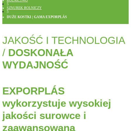
ROLNICTWO
5
SZNUREK ROLNICZY
5
DUŻE KOSTKI | GAMA EXPORPLÁS
JAKOŚĆ I TECHNOLOGIA
/
DOSKONAŁA
WYDAJNOŚĆ
EXPORPLÁS
wykorzystuje wysokiej
jakości surowce i
zaawansowaną