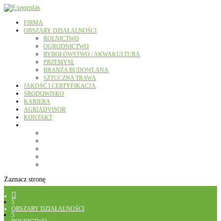
FIRMA
OBSZARY DZIAŁALNOŚCI
ROLNICTWO
OGRODNICTWO
RYBOŁÓWSTWO / AKWAKULTURA
PRZEMYSŁ
BRANŻA BUDOWLANA
SZTUCZNA TRAWA
JAKOŚĆ I CERTYFIKACJA
ŚRODOWISKO
KARIERA
AGRIADVISOR
KONTAKT
Zaznacz stronę

5
OBSZARY DZIAŁALNOŚCI
5