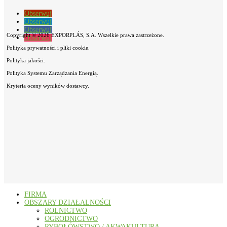
Obserwuj
Obserwuj
Obserwuj
Copyright © 2026 EXPORPLÁS, S.A. Wszelkie prawa zastrzeżone.
Obserwuj
Polityka prywatności i pliki cookie.
Polityka jakości.
Polityka Systemu Zarządzania Energią.
Kryteria oceny wyników dostawcy.
FIRMA
OBSZARY DZIAŁALNOŚCI
ROLNICTWO
OGRODNICTWO
RYBOŁÓWSTWO / AKWAKULTURA