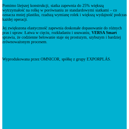
Pomimo lżejszej konstrukcji, siatka zapewnia do 25% większą
wytrzymałość na rolkę w porównaniu ze standardowymi siatkami – co
oznacza mniej plastiku, rzadszą wymianę rolek i większą wydajność podczas
każdej operacji.
Jej zwiększona elastyczność zapewnia doskonałe dopasowanie do różnych
pras i upraw. Łatwa w cięciu, rozkładaniu i usuwaniu,
VERSA Smart
sprawia, że codzienne belowanie staje się prostszym, szybszym i bardziej
zrównoważonym procesem.
Wyprodukowana przez OMNICOR, spółkę z grupy EXPORPLÁS.