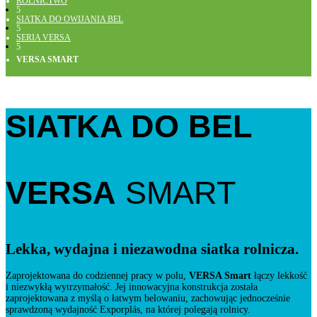
ROLNICTWO
5
SIATKA DO OWIJANIA BEL
5
SERIA VERSA
5
VERSA SMART
SIATKA DO BEL
VERSA
SMART
Lekka, wydajna i niezawodna siatka rolnicza.
Zaprojektowana do codziennej pracy w polu,
VERSA Smart
łączy lekkość
i niezwykłą wytrzymałość. Jej innowacyjna konstrukcja została
zaprojektowana z myślą o łatwym belowaniu, zachowując jednocześnie
sprawdzoną wydajność Exporplás, na której polegają rolnicy.