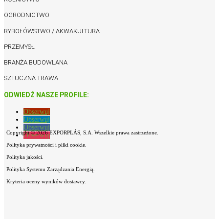
OGRODNICTWO
RYBOŁÓWSTWO / AKWAKULTURA
PRZEMYSŁ
BRANŻA BUDOWLANA
SZTUCZNA TRAWA
ODWIEDŹ NASZE PROFILE:
Obserwuj
Obserwuj
Obserwuj
Copyright © 2026 EXPORPLÁS, S.A. Wszelkie prawa zastrzeżone.
Obserwuj
Polityka prywatności i pliki cookie.
Polityka jakości.
Polityka Systemu Zarządzania Energią.
Kryteria oceny wyników dostawcy.