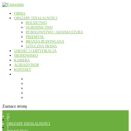
FIRMA
OBSZARY DZIAŁALNOŚCI
ROLNICTWO
OGRODNICTWO
RYBOŁÓWSTWO / AKWAKULTURA
PRZEMYSŁ
BRANŻA BUDOWLANA
SZTUCZNA TRAWA
JAKOŚĆ I CERTYFIKACJA
ŚRODOWISKO
KARIERA
AGRIADVISOR
KONTAKT
Zaznacz stronę

5
OBSZARY DZIAŁALNOŚCI
5