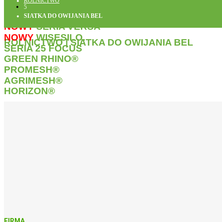
ROLNICTWO
5
SIATKA DO OWIJANIA BEL
NOWY
SERIA
VERSA
NOWY
WISE
SILO
.
ROLNICTWO | SIATKA DO OWIJANIA BEL
SERIA
25 FOCUS
GREEN RHINO®
PROMESH®
AGRIMESH®
HORIZON®
FIRMA