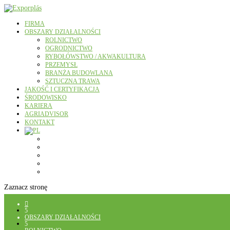
FIRMA
OBSZARY DZIAŁALNOŚCI
ROLNICTWO
OGRODNICTWO
RYBOŁÓWSTWO / AKWAKULTURA
PRZEMYSŁ
BRANŻA BUDOWLANA
SZTUCZNA TRAWA
JAKOŚĆ I CERTYFIKACJA
ŚRODOWISKO
KARIERA
AGRIADVISOR
KONTAKT
Zaznacz stronę

5
OBSZARY DZIAŁALNOŚCI
5