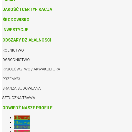
JAKOŚĆ I CERTYFIKACJA
ŚRODOWISKO
INWESTYCJE
OBSZARY DZIAŁALNOŚCI
ROLNICTWO
OGRODNICTWO
RYBOŁÓWSTWO / AKWAKULTURA
PRZEMYSŁ
BRANŻA BUDOWLANA
SZTUCZNA TRAWA
ODWIEDŹ NASZE PROFILE:
Obserwuj
Obserwuj
Obserwuj
Obserwuj