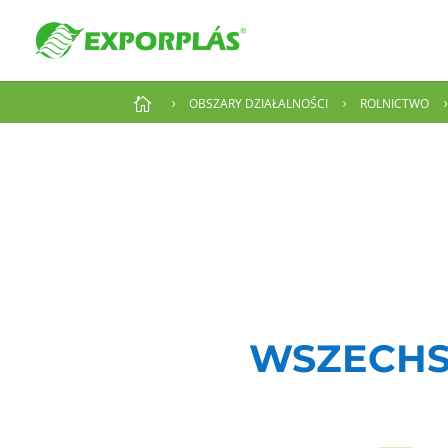

OBSZARY DZIAŁALNOŚCI
ROLNICTWO
5
5
WSZECHS