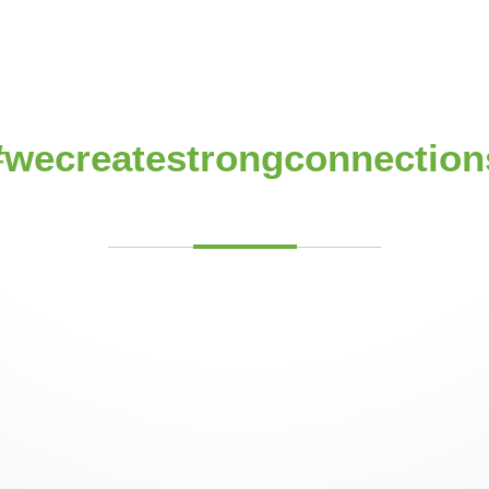
#we
create
strong
connection