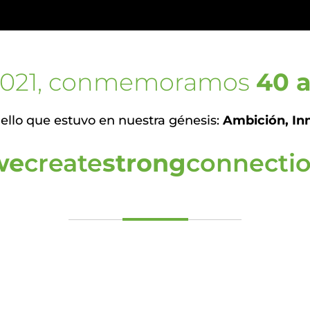
2021, conmemoramos
40 a
ello que estuvo en nuestra génesis:
Ambición, In
we
create
strong
connecti