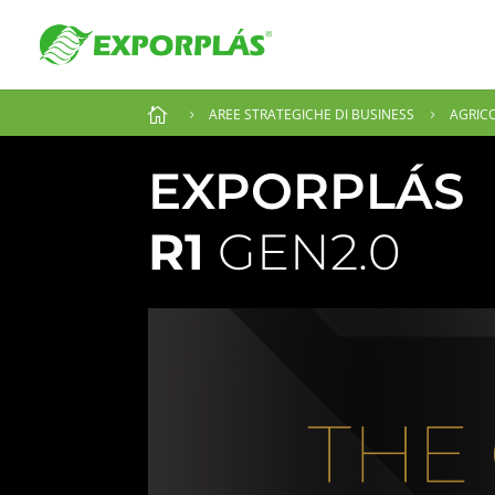

AREE STRATEGICHE DI BUSINESS
AGRIC
5
5
EXPORPLÁS
R1
GEN2.0