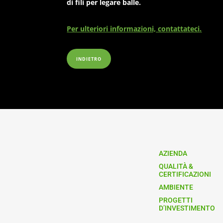
di fili per legare balle.
Per ulteriori informazioni, contattateci
.
INDIETRO
AZIENDA
QUALITÀ &
CERTIFICAZIONI
AMBIENTE
PROGETTI
D’INVESTIMENTO