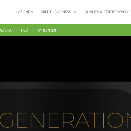
L’AZIENDA
AREE DI BUSINESS
QUALITÀ & CERTIFICAZIONE
OLTURA
FILO
R1 GEN 2.0
5
5