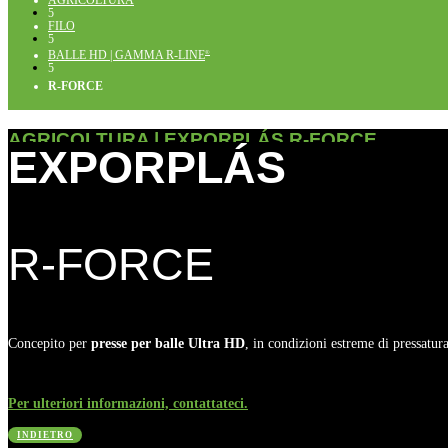
AGRICOLTURA
5
FILO
5
BALLE HD | GAMMA R-LINE
®
5
R-FORCE
AGRICOLTURA | EXPORPLÁS
R-FORCE
EXPORPLÁS
R-FORCE
Concepito per
presse per balle Ultra HD
, in condizioni estreme di pressatur
Per ulteriori informazioni, contattateci.
INDIETRO