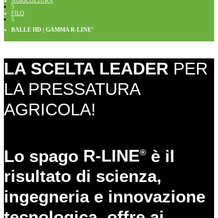
AGRICOLTURA
5
FILO
5
BALLE HD | GAMMA R-LINE
®
LA SCELTA LEADER
PER
LA PRESSATURA
AGRICOLA!
Lo spago
R-LINE
è il
®
risultato di scienza,
ingegneria e innovazione
tecnologica, offre ai