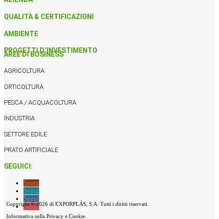
QUALITÀ & CERTIFICAZIONI
AMBIENTE
PROGETTI D’INVESTIMENTO
AREE DI BUSINESS
AGRICOLTURA
ORTICOLTURA
PESCA / ACQUACOLTURA
INDUSTRIA
SETTORE EDILE
PRATO ARTIFICIALE
SEGUICI:
Segui
Segui
Segui
Copyright © 2026 di EXPORPLÁS, S.A. Tutti i diritti riservati.
Segui
Informativa sulla Privacy e Cookie.