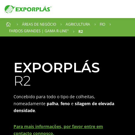
ÁREAS DE NEGÓCIO
AGRICULTURA
FIO

5
5
5
5
FARDOS GRANDES | GAMA R-LINE
R2
®
5
EXPORPLÁS
R2
Concebido para todo o tipo de colheitas,
nomeadamente
palha
,
feno
e
silagem de elevada
densidade
.
Para mais informações, por favor entre em
contacto connosco.