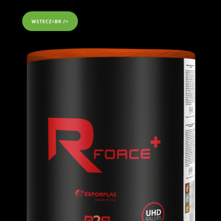
WSTECZ<BR />