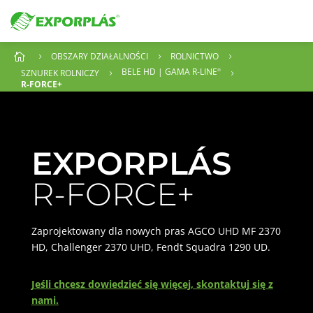
OBSZARY DZIAŁALNOŚCI
ROLNICTWO

5
5
5
BELE HD | GAMA R-LINE
SZNUREK ROLNICZY
®
5
5
R-FORCE+
EXPORPLÁS
R-FORCE+
Zaprojektowany dla nowych pras AGCO UHD MF 2370
HD, Challenger 2370 UHD, Fendt Squadra 1290 UD.
Jeśli chcesz dowiedzieć się więcej, skontaktuj się z
nami.