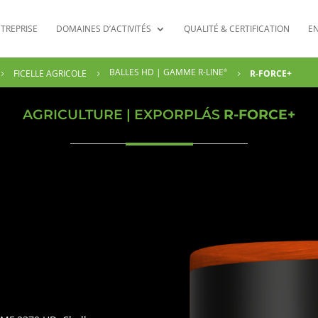
TREPRISE
DOMAINES D’ACTIVITÉS
QUALITÉ & CERTIFICATION
E
BALLES HD | GAMME R-LINE
FICELLE AGRICOLE
R-FORCE+
®
5
5
5
AGRICULTURE | EXPORPLÁS
R-FORCE+