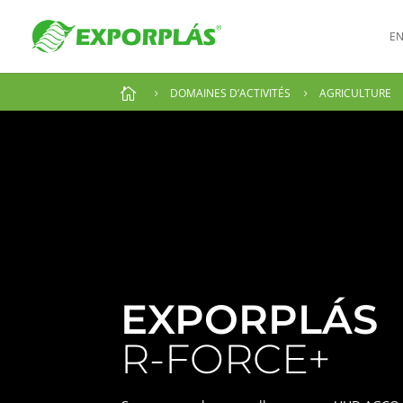
EN

DOMAINES D’ACTIVITÉS
AGRICULTURE
5
5
EXPORPLÁS
R-FORCE+