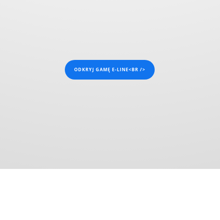
ODKRYJ GAMĘ E-LINE<BR />