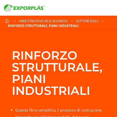
AREE STRATEGICHE DI BUSINESS
SETTORE EDILE

5
5
5
RINFORZO STRUTTURALE, PIANI INDUSTRIALI
RINFORZO
STRUTTURALE,
PIANI
INDUSTRIALI
Questa fibra semplifica il processo di costruzione,
fornendo una rifinitura perfetta del piano;