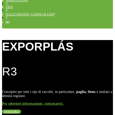
AGRICOLTURA
5
FILO
5
BALLE GRANDI | GAMMA R-LINE
®
5
R3
EXPORPLÁS
R3
Concepito per tutti i tipi di raccolti, in particolare,
paglia, fieno
e insilato a
densità regolare.
Per ulteriori informazioni, contattateci.
INDIETRO