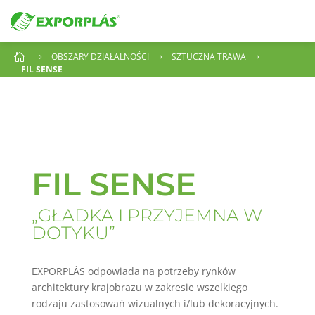
OBSZARY DZIAŁALNOŚCI
SZTUCZNA TRAWA

5
5
5
FIL SENSE
FIL SENSE
„GŁADKA I PRZYJEMNA W
DOTYKU”
EXPORPLÁS odpowiada na potrzeby rynków
architektury krajobrazu w zakresie wszelkiego
rodzaju zastosowań wizualnych i/lub dekoracyjnych.