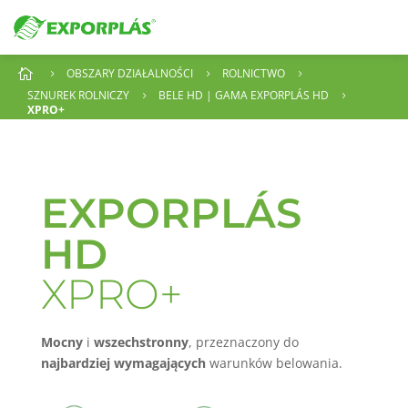
OBSZARY DZIAŁALNOŚCI
ROLNICTWO

5
5
5
SZNUREK ROLNICZY
BELE HD | GAMA EXPORPLÁS HD
5
5
XPRO+
EXPORPLÁS
HD
XPRO+
Mocny
i
wszechstronny
, przeznaczony do
najbardziej wymagających
warunków belowania.