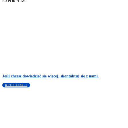
EXPORPLÁS.
Jeśli chcesz dowiedzieć się więcej, skontaktuj się z nami.
WSTECZ<BR />