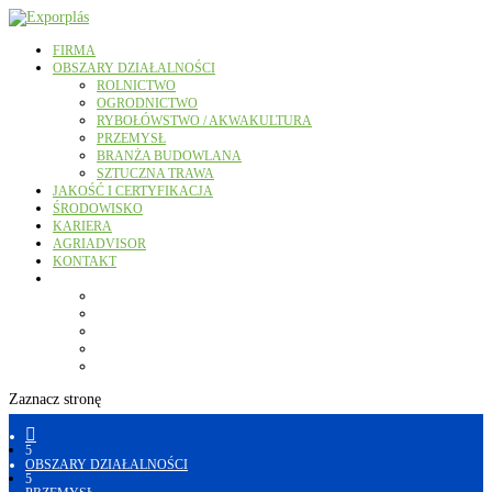
FIRMA
OBSZARY DZIAŁALNOŚCI
ROLNICTWO
OGRODNICTWO
RYBOŁÓWSTWO / AKWAKULTURA
PRZEMYSŁ
BRANŻA BUDOWLANA
SZTUCZNA TRAWA
JAKOŚĆ I CERTYFIKACJA
ŚRODOWISKO
KARIERA
AGRIADVISOR
KONTAKT
Zaznacz stronę

5
OBSZARY DZIAŁALNOŚCI
5