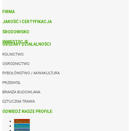
FIRMA
JAKOŚĆ I CERTYFIKACJA
ŚRODOWISKO
INWESTYCJE
OBSZARY DZIAŁALNOŚCI
ROLNICTWO
OGRODNICTWO
RYBOŁÓWSTWO / AKWAKULTURA
PRZEMYSŁ
BRANŻA BUDOWLANA
SZTUCZNA TRAWA
ODWIEDŹ NASZE PROFILE:
Obserwuj
Obserwuj
Obserwuj