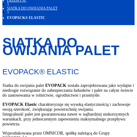
PRZEMYSŁ
5
SIATKA DO OWIJANIA PALET
5
EVOPACK® ELASTIC
SIATKA DO
OWIJANIA PALET
EVOPACK® ELASTIC
Siatka do owijania palet
EVOPACK
została zaprojektowana jako wydajne i
niedrogie rozwiązanie do zabezpieczania ładunków i palet na całym świecie
do zastosowania w rolnictwie, ogrodnictwie i przemyśle.
EVOPACK Elastic
charakteryzuje się wysoką elastycznością i zachowuje
swoją szerokość, zwiększając powierzchnię owijania.
Integralność palet jest gwarantowana nawet w najbardziej niekorzystnych
warunkach, przy jednoczesnym zapewnieniu maksymalnego przepływu
powietrza.
Wyprodukowana przez OMNICOR, spółkę należącą do Grupy