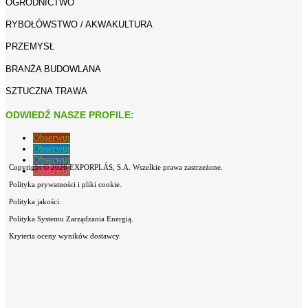
OGRODNICTWO
RYBOŁÓWSTWO / AKWAKULTURA
PRZEMYSŁ
BRANŻA BUDOWLANA
SZTUCZNA TRAWA
ODWIEDŹ NASZE PROFILE:
Obserwuj
Obserwuj
Obserwuj
Copyright © 2026 EXPORPLÁS, S.A. Wszelkie prawa zastrzeżone.
Obserwuj
Polityka prywatności i pliki cookie.
Polityka jakości.
Polityka Systemu Zarządzania Energią.
Kryteria oceny wyników dostawcy.