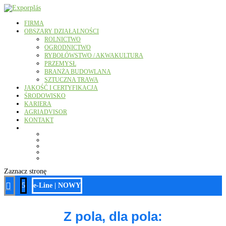
FIRMA
OBSZARY DZIAŁALNOŚCI
ROLNICTWO
OGRODNICTWO
RYBOŁÓWSTWO / AKWAKULTURA
PRZEMYSŁ
BRANŻA BUDOWLANA
SZTUCZNA TRAWA
JAKOŚĆ I CERTYFIKACJA
ŚRODOWISKO
KARIERA
AGRIADVISOR
KONTAKT
Zaznacz stronę

5
e-Line | NOWY
Z pola, dla pola: