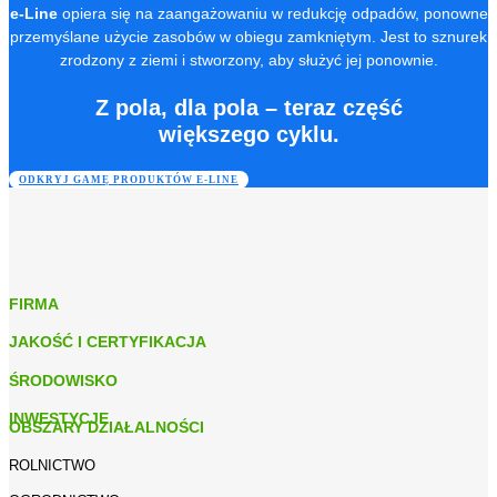
e-Line
opiera się na zaangażowaniu w redukcję odpadów, ponowne
przemyślane użycie zasobów w obiegu zamkniętym. Jest to sznurek
zrodzony z ziemi i stworzony, aby służyć jej ponownie.
Z pola, dla pola – teraz część
większego cyklu.
ODKRYJ GAMĘ PRODUKTÓW E-LINE
FIRMA
JAKOŚĆ I CERTYFIKACJA
ŚRODOWISKO
INWESTYCJE
OBSZARY DZIAŁALNOŚCI
ROLNICTWO