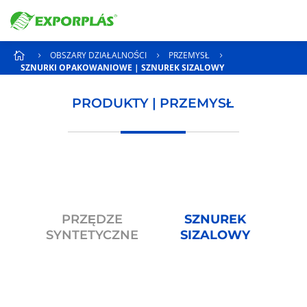
OBSZARY DZIAŁALNOŚCI
PRZEMYSŁ

5
5
5
SZNURKI OPAKOWANIOWE | SZNUREK SIZALOWY
PRODUKTY | PRZEMYSŁ
PRZĘDZE
SZNUREK
SYNTETYCZNE
SIZALOWY