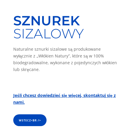
SZNUREK
SIZALOWY
Naturalne sznurki sizalowe są produkowane
wyłącznie
z „Włókien Natury”,
które są w 100%
biodegradowalne, wykonane z pojedynczych włókien
lub skręcane.
Jeśli chcesz dowiedzieć się więcej, skontaktuj się z
nami.
WSTECZ<BR />