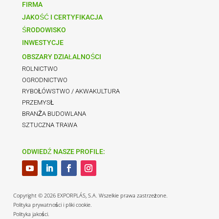
FIRMA
JAKOŚĆ I CERTYFIKACJA
ŚRODOWISKO
INWESTYCJE
OBSZARY DZIAŁALNOŚCI
ROLNICTWO
OGRODNICTWO
RYBOŁÓWSTWO / AKWAKULTURA
PRZEMYSŁ
BRANŻA BUDOWLANA
SZTUCZNA TRAWA
ODWIEDŹ NASZE PROFILE:
Copyright © 2026 EXPORPLÁS, S.A. Wszelkie prawa zastrzeżone.
Polityka prywatności i pliki cookie.
Polityka jakości.