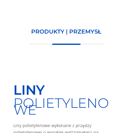
PRODUKTY | PRZEMYSŁ
LINY
POLIETYLENO
WE
Liny polietylenowe wykonane z przędzy
polietylenowej o wysokiej wytrzymałości na