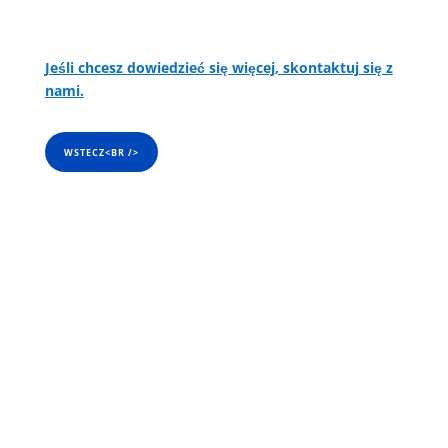
Jeśli chcesz dowiedzieć się więcej, skontaktuj się z
nami
.
WSTECZ<BR />