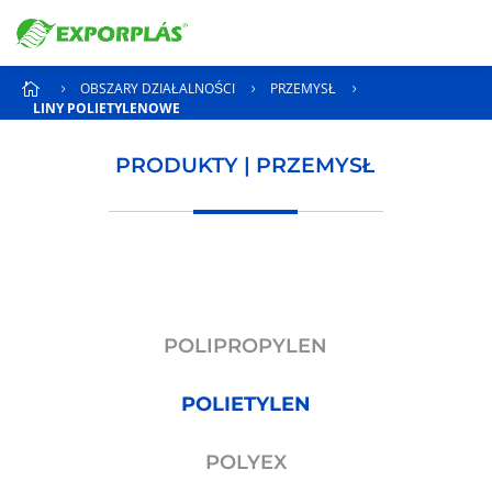
OBSZARY DZIAŁALNOŚCI
PRZEMYSŁ

5
5
5
LINY POLIETYLENOWE
PRODUKTY | PRZEMYSŁ
POLIPROPYLEN
POLIETYLEN
POLYEX