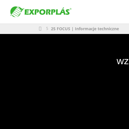

25 FOCUS | Informacje techniczne
5
wz