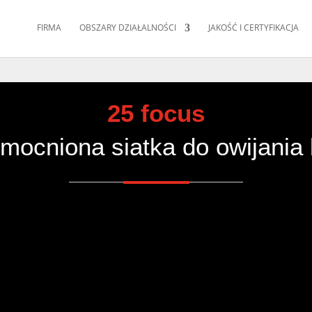
FIRMA
OBSZARY DZIAŁALNOŚCI
JAKOŚĆ I CERTYFIKACJA
25 focus
mocniona siatka do owijania 